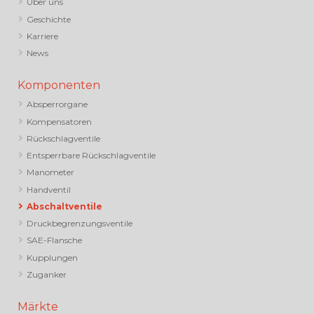
Über uns
Geschichte
Karriere
News
Komponenten
Absperrorgane
Kompensatoren
Rückschlagventile
Entsperrbare Rückschlagventile
Manometer
Handventil
Abschaltventile
Druckbegrenzungsventile
SAE-Flansche
Kupplungen
Zuganker
Märkte