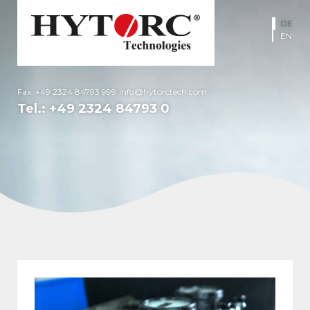
DE
EN
Fax: +49 2324 84793 999
info@hytorctech.com
Tel.:
+49 2324 84793 0