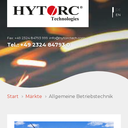
DE
EN
Fax: +49 2324 84793 999
info@hytorctech.com
Tel.:
+49 2324 84793 0
Start
Märkte
Allgemeine Betriebstechnik