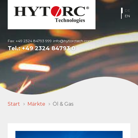
DE
EN
Fax: +49 2324 84793 999
info@hytorctech.com
Tel.:
+49 2324 84793 0
Start
Märkte
Öl & Gas