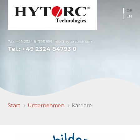
DE
EN
Fax: +49 2324 84793 999
info@hytorctech.com
Tel.:
+49 2324 84793 0
Start
Unternehmen
Karriere