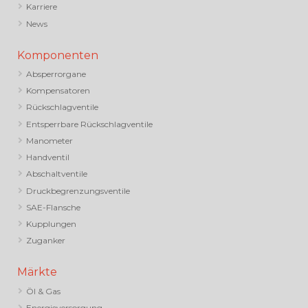
Karriere
News
Komponenten
Absperrorgane
Kompensatoren
Rückschlagventile
Entsperrbare Rückschlagventile
Manometer
Handventil
Abschaltventile
Druckbegrenzungsventile
SAE-Flansche
Kupplungen
Zuganker
Märkte
Öl & Gas
Energieversorgung