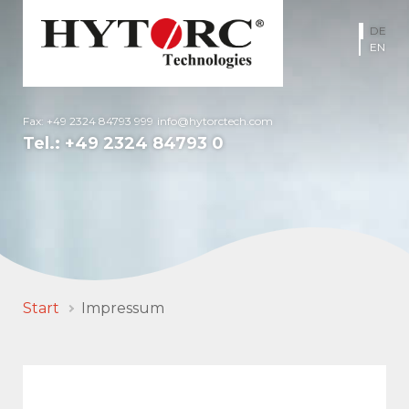
DE
EN
Fax: +49 2324 84793 999
info@hytorctech.com
Tel.:
+49 2324 84793 0
Start
Impressum