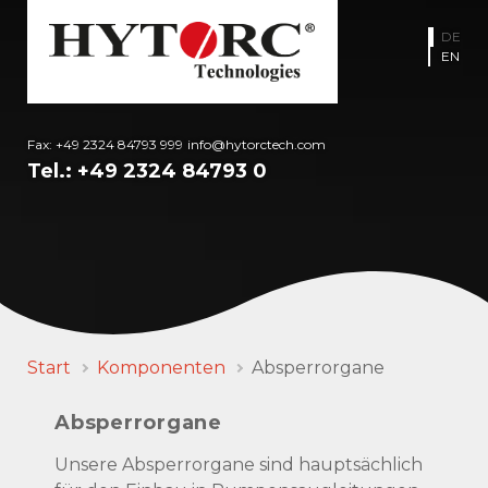
DE
EN
Fax: +49 2324 84793 999
info@hytorctech.com
Tel.:
+49 2324 84793 0
Start
Komponenten
Absperrorgane
Absperrorgane
Unsere Absperrorgane sind hauptsächlich