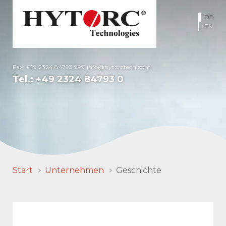
DE
EN
Fax: +49 2324 84793 999
info@hytorctech.com
Tel.:
+49 2324 84793 0
Start
Unternehmen
Geschichte